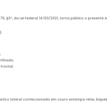
, §3º, da Lei Federal 14.133/2021, torna público o presente 
):
;
nfinado;
frontal;
tico lateral confeccionado em couro estampa relax, biquei