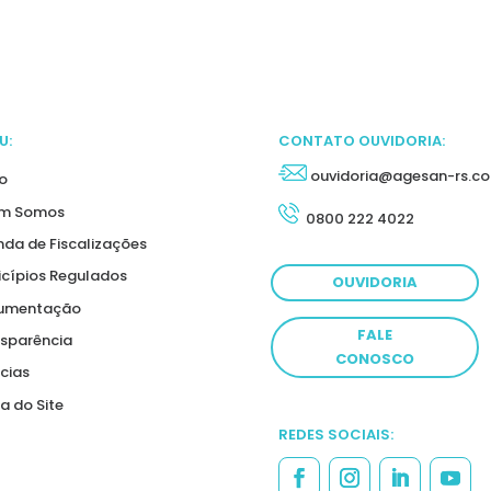
U:
CONTATO OUVIDORIA:
ouvidoria@agesan-rs.co
io
m Somos
0800 222 4022
da de Fiscalizações
cípios Regulados
OUVIDORIA
umentação
FALE
sparência
CONOSCO
cias
 do Site
REDES SOCIAIS: