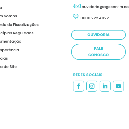
ouvidoria@agesan-rs.co
io
m Somos
0800 222 4022
da de Fiscalizações
cípios Regulados
OUVIDORIA
umentação
FALE
sparência
CONOSCO
cias
 do Site
REDES SOCIAIS: