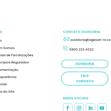
U:
CONTATO OUVIDORIA:
ouvidoria@agesan-rs.co
io
m Somos
0800 222 4022
da de Fiscalizações
cípios Regulados
OUVIDORIA
umentação
FALE
sparência
CONOSCO
cias
 do Site
REDES SOCIAIS: