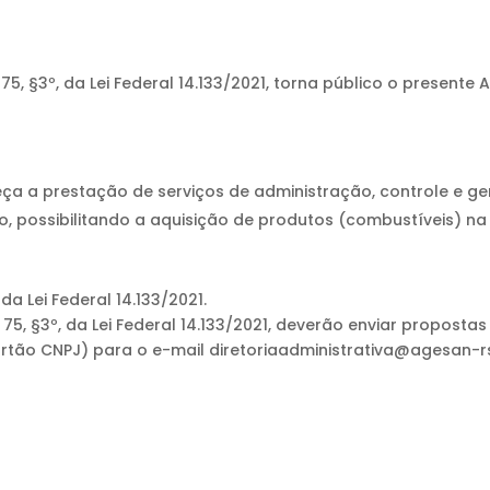
, §3º, da Lei Federal 14.133/2021, torna público o presente 
ça a prestação de serviços de administração, controle e g
o, possibilitando a aquisição de produtos (combustíveis) n
 da Lei Federal 14.133/2021.
 75, §3º, da Lei Federal 14.133/2021, deverão enviar propost
ão CNPJ) para o e-mail diretoriaadministrativa@agesan-rs.c